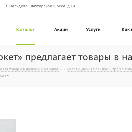
г. Нелидово, Шахтёрское шоссе, д.14
Каталог
Акции
Услуги
Как 
кет» предлагает товары в на
гает товары в наличии и на заказ
-
Коллекционная плитка: «Строй Марке
аказ