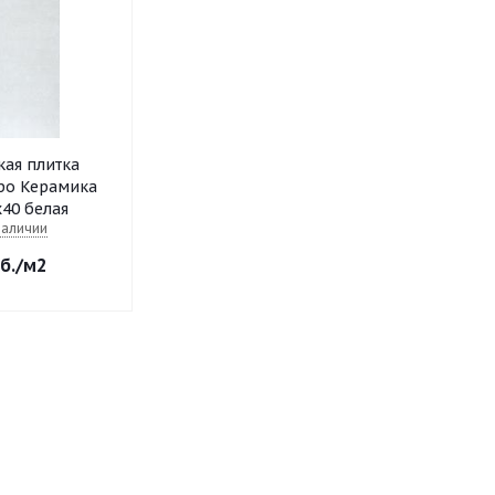
ая плитка
ро Керамика
40 белая
наличии
б.
/м2