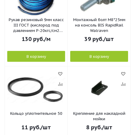
Рукав резиновый 9мм класс
Монтажный болт М8*25мм
III ГОСТ (кислород под
на консоль BIS RapidRail
давлением Р-20кгс/см2
Walraven
г.Саранск
130
руб.
/м
39
руб.
/шт
В корзину
В корзину
Кольцо уплотнительное 50
Крепление для накладной
мойки
11
руб.
/шт
8
руб.
/шт