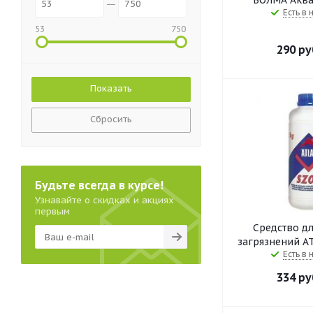
"ВОЛМА Аквап
Есть в 
53
750
290
ру
Сбросить
Будьте всегда в курсе!
Узнавайте о скидках и акциях
первым
Средство дл
загрязнений AT
Есть в 
334
ру