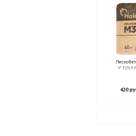
Пескобет
Есть в 
420
ру