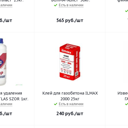
ласт" 25кг.
"ВОЛМА-Холст" 30кг.
фини
наличии
Есть в наличии
б.
/шт
565
руб.
/шт
я удаления
Клей для газобетона ILMAX
Изве
LAS SZOR 1кг.
2000 25кг
Г
наличии
Есть в наличии
б.
/шт
240
руб.
/шт