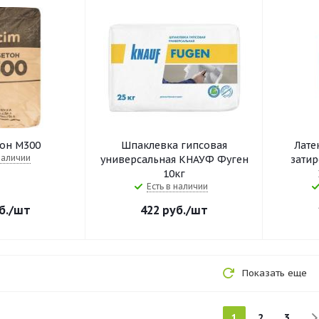
он М300
Шпаклевка гипсовая
Лате
наличии
универсальная КНАУФ Фуген
затир
10кг
Есть в наличии
б.
/шт
422
руб.
/шт
Показать еще
1
2
3