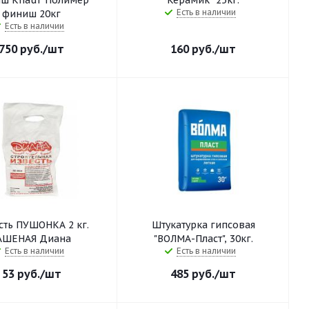
ш Knauf Полимер
Керамик" 25кг.
Есть в наличии
финиш 20кг
Есть в наличии
750
руб.
/шт
160
руб.
/шт
сть ПУШОНКА 2 кг.
Штукатурка гипсовая
АШЕНАЯ Диана
"ВОЛМА-Пласт", 30кг.
Есть в наличии
Есть в наличии
53
руб.
/шт
485
руб.
/шт