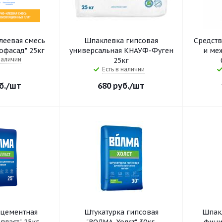
леевая смесь
Шпаклевка гипсовая
Средств
фасад" 25кг
универсальная КНАУФ-Фуген
и ме
наличии
25кг
Есть в наличии
б.
/шт
680
руб.
/шт
 цементная
Штукатурка гипсовая
Шпак