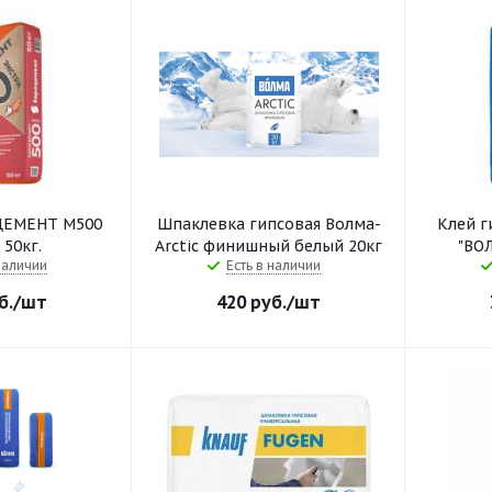
ЦЕМЕНТ М500
Шпаклевка гипсовая Волма-
Клей г
 50кг.
Arctic финишный белый 20кг
"ВО
наличии
Есть в наличии
б.
/шт
420
руб.
/шт