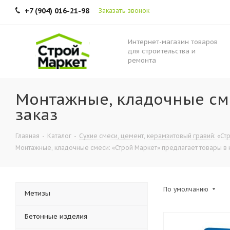
+7 (904) 016-21-98
Заказать звонок
Интернет-магазин товаров
для строительства и
ремонта
Монтажные, кладочные сме
заказ
Главная
-
Каталог
-
Сухие смеси, цемент, керамзитовый гравий: «Стр
Монтажные, кладочные смеси: «Строй Маркет» предлагает товары в н
По умолчанию
Метизы
Бетонные изделия