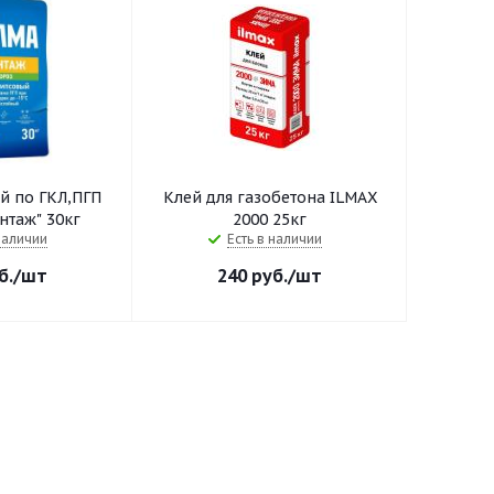
й по ГКЛ,ПГП
Клей для газобетона ILMAX
таж" 30кг
2000 25кг
наличии
Есть в наличии
б.
/шт
240
руб.
/шт