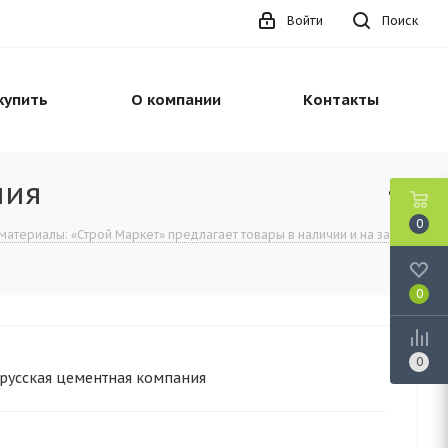
Войти
Поиск
купить
О компании
Контакты
ния
0
материалы: «Строй Маркет» предлагает товары в наличии и на заказ
0
0
русская цементная компания