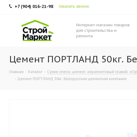
+7 (904) 016-21-98
Заказать звонок
Интернет-магазин товаров
для строительства и
ремонта
Цемент ПОРТЛАНД 50кг. Б
Главная
-
Каталог
-
Сухие смеси, цемент, керамзитовый гравий: «Стр
-
Цемент ПОРТЛАНД 50кг. Белорусская цементная компания