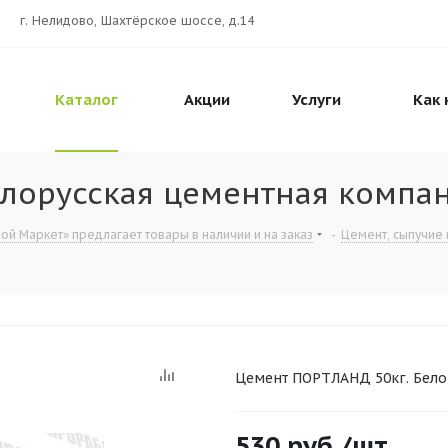
г. Нелидово, Шахтёрское шоссе, д.14
Каталог
Акции
Услуги
Как 
елорусская цементная компа
ой Маркет» предлагает товары в наличии и на заказ
-
Цемент, сыпучие 
Цемент ПОРТЛАНД 50кг. Бело
530
руб.
/шт