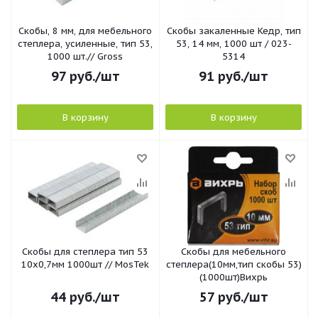
Скобы, 8 мм, для мебельного
Скобы закаленные Кедр, тип
степлера, усиленные, тип 53,
53, 14 мм, 1000 шт / 023-
1000 шт.// Gross
5314
97
руб.
/шт
91
руб.
/шт
В корзину
В корзину
Скобы для степлера тип 53
Скобы для мебельного
10х0,7мм 1000шт // MosTek
степлера(10мм,тип скобы 53)
(1000шт)Вихрь
44
руб.
/шт
57
руб.
/шт