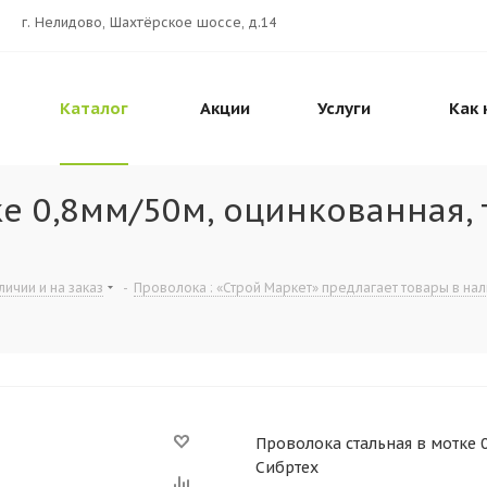
г. Нелидово, Шахтёрское шоссе, д.14
Каталог
Акции
Услуги
Как 
ке 0,8мм/50м, оцинкованная,
ичии и на заказ
-
Проволока : «Строй Маркет» предлагает товары в нали
Проволока стальная в мотке 
Сибртех