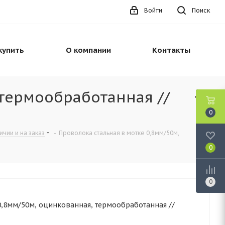
Войти
Поиск
купить
О компании
Контакты
 термообработанная //
0
чии и на заказ
-
Проволока стальная в мотке 0,8мм/50м,
0
0
0,8мм/50м, оцинкованная, термообработанная //