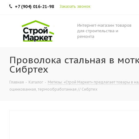
+7 (904) 016-21-98
Заказать звонок
Интернет-магазин товаров
для строительства и
ремонта
Проволока стальная в мот
Сибртех
Главная
-
Каталог
-
Метизы: «Строй Маркет» предлагает товары в нал
оцинкованная, термообработанная // Сибртех