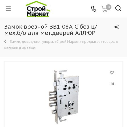
0
Замок врезной ЗВ1-08А-С без ц/
мех.б/о для мет.дверей АЛЛЮР
Замки, доводчики, упоры: «Строй Маркет» предлагает товары в
наличии и на заказ