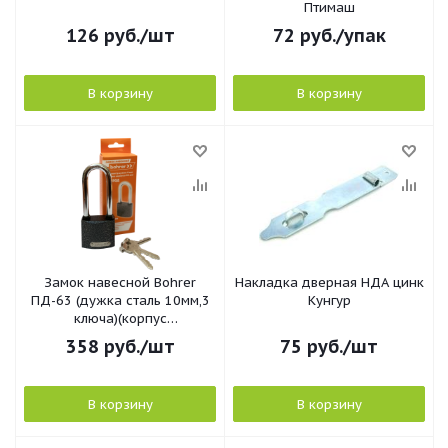
Птимаш
126
руб.
/шт
72
руб.
/упак
В корзину
В корзину
Замок навесной Bohrer
Накладка дверная НДА цинк
ПД-63 (дужка сталь 10мм,3
Кунгур
ключа)(корпус
чугун,резин.накл. на дужке)
358
руб.
/шт
75
руб.
/шт
(с подвес.)
В корзину
В корзину