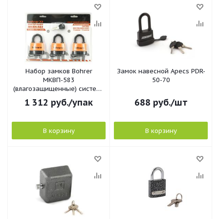
Набор замков Bohrer
Замок навесной Apecs PDR-
МКВП-583
50-70
(влагозащищенные) система
3 замка под 1 ключ
1 312
руб.
/упак
688
руб.
/шт
В корзину
В корзину