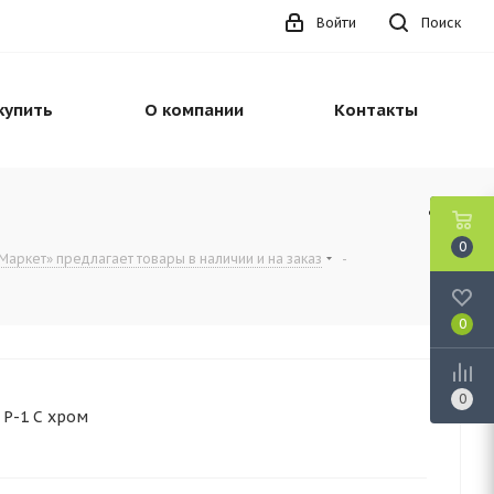
Войти
Поиск
купить
О компании
Контакты
0
Маркет» предлагает товары в наличии и на заказ
-
0
0
 Р-1 C хром