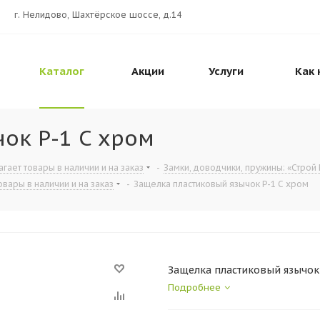
г. Нелидово, Шахтёрское шоссе, д.14
Каталог
Акции
Услуги
Как 
ок Р-1 C хром
гает товары в наличии и на заказ
-
Замки, доводчики, пружины: «Строй 
вары в наличии и на заказ
-
Защелка пластиковый язычок Р-1 C хром
Защелка пластиковый язычок
Подробнее