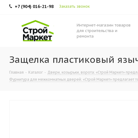
+7 (904) 016-21-98
Заказать звонок
Интернет-магазин товаров
для строительства и
ремонта
Защелка пластиковый языч
Главная
-
Каталог
-
Двери, козырьки, ворота: «Строй Маркет» предла
Фурнитура для межкомнатных дверей: «Строй Маркет» предлагает то