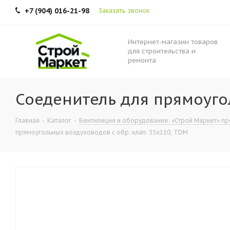
+7 (904) 016-21-98
Заказать звонок
Интернет-магазин товаров
для строительства и
ремонта
Соеденитель для прямоуго
Главная
-
Каталог
-
Вентиляция и оборудование: «Строй Маркет» пре
прямоугольных воздуховодов с обр. клап. 55х110, TDM