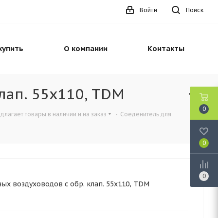
Войти
Поиск
купить
О компании
Контакты
лап. 55х110, TDM
0
длагает товары в наличии и на заказ
-
Соеденитель для
0
0
ых воздуховодов с обр. клап. 55х110, TDM