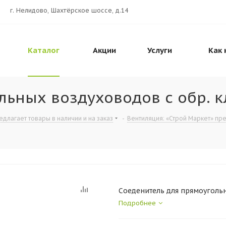
г. Нелидово, Шахтёрское шоссе, д.14
Каталог
Акции
Услуги
Как 
льных воздуховодов с обр. к
длагает товары в наличии и на заказ
-
Вентиляция: «Строй Маркет» пре
Соеденитель для прямоугольн
Подробнее