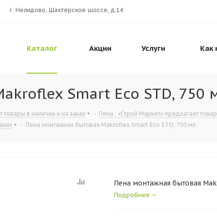
г. Нелидово, Шахтёрское шоссе, д.14
Каталог
Акции
Услуги
Как 
kroflex Smart Eco STD, 750 
т товары в наличии и на заказ
-
Пена : «Строй Маркет» предлагает товар
аказ
-
Пена монтажная бытовая Makroflex Smart Eco STD, 750 мл
Пена монтажная бытовая Makr
Подробнее