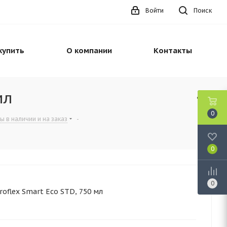
Войти
Поиск
купить
О компании
Контакты
мл
0
ы в наличии и на заказ
-
0
0
oflex Smart Eco STD, 750 мл