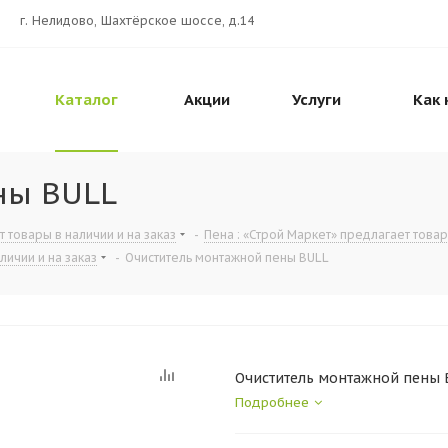
г. Нелидово, Шахтёрское шоссе, д.14
Каталог
Акции
Услуги
Как 
ны BULL
т товары в наличии и на заказ
-
Пена : «Строй Маркет» предлагает товар
личии и на заказ
-
Очиститель монтажной пены BULL
Очиститель монтажной пены 
Подробнее