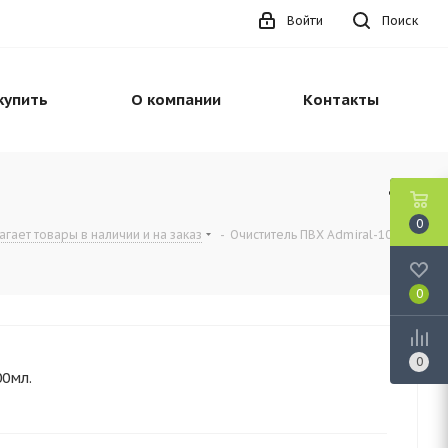
Войти
Поиск
купить
О компании
Контакты
0
гает товары в наличии и на заказ
-
Очиститель ПВХ Admiral-10
0
0
00мл.