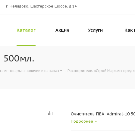
г. Нелидово, Шахтёрское шоссе, д.14
Каталог
Акции
Услуги
Как 
 500мл.
ет товары в наличии и на заказ
-
Растворители: «Строй Маркет» предла
Очиститель ПВХ Admiral-10 5
Подробнее