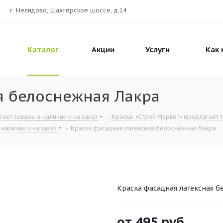
г. Нелидово, Шахтёрское шоссе, д.14
Каталог
Акции
Услуги
Как 
я белоснежная Лакра
ет товары в наличии и на заказ
-
Краска: «Строй Маркет» предлагает т
наличии и на заказ
-
Краска фасадная латексная белоснежная Лакра
Краска фасадная латексная б
от
495 руб.