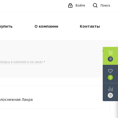
Войти
Поиск
купить
О компании
Контакты
0
овары в наличии и на заказ
-
0
0
елоснежная Лакра