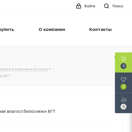
Войти
Поиск
купить
О компании
Контакты
0
овары в наличии и на заказ
-
жн ВГТ
0
0
ая влагост.белоснежн ВГТ