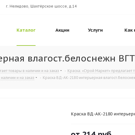
г. Нелидово, Шахтёрское шоссе, д.14
Каталог
Акции
Услуги
Как 
ерная влагост.белоснежн ВГТ
ет товары в наличии и на заказ
-
Краска: «Строй Маркет» предлагает т
наличии и на заказ
-
Краска ВД-АК-2180 интерьерная влагост.белосне
Краска ВД-АК-2180 интерьерн
от
214 руб.