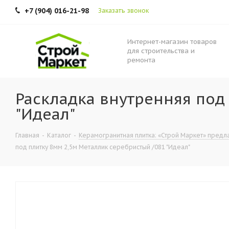
+7 (904) 016-21-98
Заказать звонок
Интернет-магазин товаров
для строительства и
ремонта
Раскладка внутренняя под
"Идеал"
Главная
-
Каталог
-
Керамогранитная плитка: «Строй Маркет» предла
под плитку 8мм 2,5м Металлик серебристый /081 "Идеал"