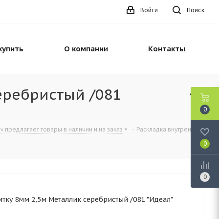
Войти
Поиск
купить
О компании
Контакты
еребристый /081
0
» предлагает товары в наличии и на заказ
-
Раскладка внутренняя
0
0
итку 8мм 2,5м Металлик серебристый /081 "Идеал"