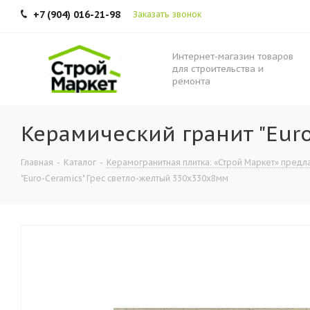
+7 (904) 016-21-98
Заказать звонок
Интернет-магазин товаров
для строительства и
ремонта
Керамический гранит "Eur
Главная
-
Каталог
-
Керамогранитная плитка: «Строй Маркет» предла
"Euro-Ceramics" Грес светло-желтый 330х330х8мм