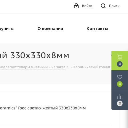
Войти
Поиск
купить
О компании
Контакты
тый 330х330х8мм
0
редлагает товары в наличии и на заказ
-
Керамический гранит
0
0
eramics" Грес светло-желтый 330х330х8мм