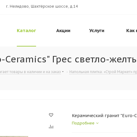
г. Нелидово, Шахтёрское шоссе, д.14
Каталог
Акции
Услуги
Как 
o-Ceramics" Грес светло-жел
гает товары в наличии и на заказ
-
Напольная плитка: «Строй Маркет» п
Керамический гранит "Euro-C
Подробнее