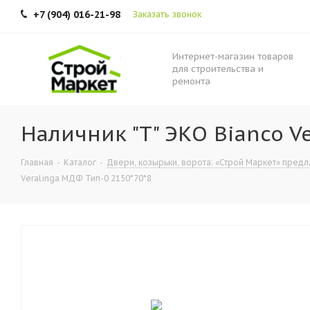
+7 (904) 016-21-98
Заказать звонок
Интернет-магазин товаров
для строительства и
ремонта
Наличник "Т" ЭКО Bianco V
Главная
-
Каталог
-
Двери, козырьки, ворота: «Строй Маркет» предла
Veralinga МДФ Тип-0 2150*70*8