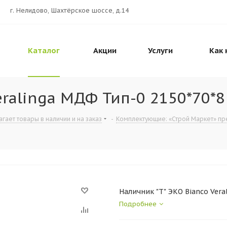
г. Нелидово, Шахтёрское шоссе, д.14
Каталог
Акции
Услуги
Как 
eralinga МДФ Тип-0 2150*70*8
гает товары в наличии и на заказ
-
Комплектующие: «Строй Маркет» пре
Наличник "Т" ЭКО Bianco Vera
Подробнее