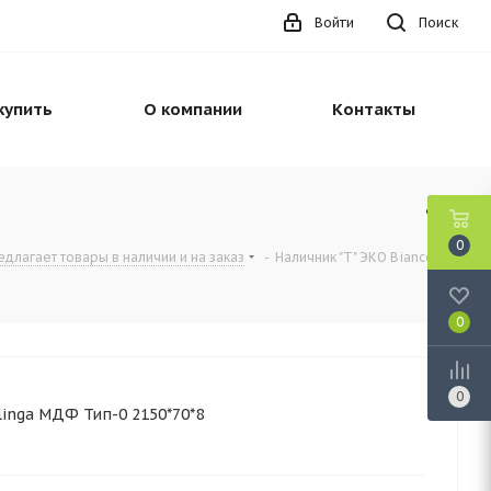
Войти
Поиск
купить
О компании
Контакты
0
длагает товары в наличии и на заказ
-
Наличник "Т" ЭКО Bianco
0
0
linga МДФ Тип-0 2150*70*8