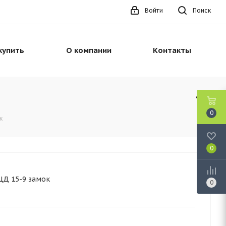
Войти
Поиск
купить
О компании
Контакты
0
к
0
ЦД 15-9 замок
0