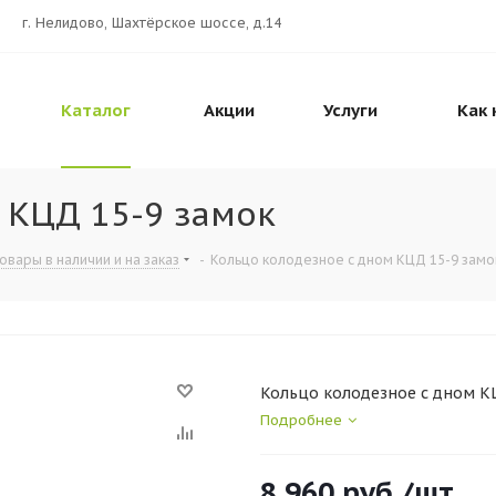
г. Нелидово, Шахтёрское шоссе, д.14
Каталог
Акции
Услуги
Как 
 КЦД 15-9 замок
овары в наличии и на заказ
-
Кольцо колодезное с дном КЦД 15-9 замо
Кольцо колодезное с дном К
Подробнее
8 960
руб.
/шт